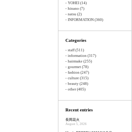
YOHEI
(14)
hinano
(7)
natsu
(2)
INFORMATION
(360)
Categories
staff
(511)
information
(317)
hairmake
(255)
gourmet
(78)
fashion
(247)
culture
(315)
beauty
(248)
other
(405)
Recent entries
長岡花火
August 5, 2026