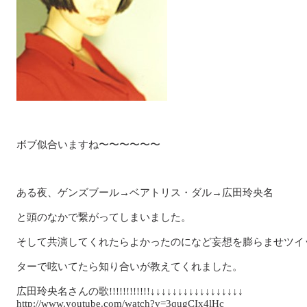
ボブ似合いますね〜〜〜〜〜〜
ある夜、ゲンズブール→ベアトリス・ダル→広田玲央名
と頭のなかで繋がってしまいました。
そして共演してくれたらよかったのになど妄想を膨らませツイ
ターで呟いてたら知り合いが教えてくれました。
広田玲央名さんの歌!!!!!!!!!!!!↓↓↓↓↓↓↓↓↓↓↓↓↓↓↓↓↓
http://www.youtube.com/watch?v=3qugCIx4lHc