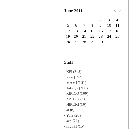
Zoom
June 2011
<
>
1
2
3
4
5
6
7
8
9
10
11
12
13
14
15
16
17
18
19
20
21
22
23
24
25
26
27
28
29
30
Staff
KEI
(218)
nico
(152)
MAMI
(161)
Tatsuya
(206)
RIRICO
(160)
KAITO
(73)
HIROKI
(16)
ai
(6)
Yuta
(28)
aco
(21)
shunki
(15)