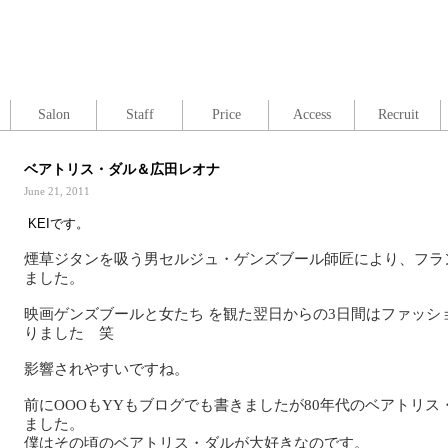
Salon
Staff
Price
Access
Recruit
ベアトリス・ダル＆広田レオナ
June 21, 2011
KEIです。
煙草ジタンを吸う男セルジュ・ゲンズブール師匠により、フラ
ました。
映画ゲンズブールと女たち を観た翌日からの3日間はファッシ
りました 笑
影響されやすいですね。
前にOOOもYYもブログでも書きましたが80年代のベアトリ
ました。
僕はその頃のベアトリス・ダルが大好きなのです。