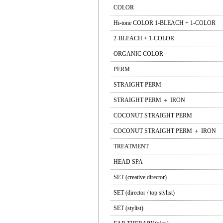
COLOR
Hi-tone COLOR 1-BLEACH + 1-COLOR
2-BLEACH + 1-COLOR
ORGANIC COLOR
PERM
STRAIGHT PERM
STRAIGHT PERM ＋ IRON
COCONUT STRAIGHT PERM
COCONUT STRAIGHT PERM ＋ IRON
TREATMENT
HEAD SPA
SET (creative director)
SET (director / top stylist)
SET (stylist)