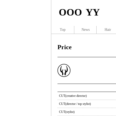
OOO YY
Top
News
Hair
Price
CUT(creative director)
CUT(director / top stylist)
CUT(stylist)