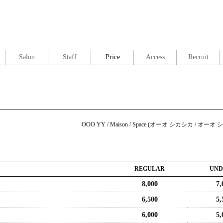
Salon
Staff
Price
Access
Recruit
OOO YY / Maison / Space (オーオ シカシカ / 
REGULAR
UND
8,000
7,
6,500
5,
6,000
5,