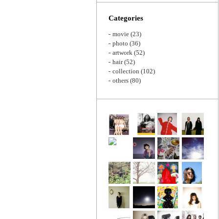
Zoom
Categories
movie
(23)
photo
(36)
artwork
(52)
hair
(52)
collection
(102)
others
(80)