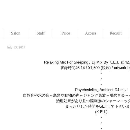
Salon
Staff
Price
Access
Recruit
July 13, 2017
Relaxing Mix For Sleeping / Dj Mix By K.E.I. at 42
収録時間46:14 / ¥1,500 (税込) / artwork by
・
・
・
PsychedelicなAmbient DJ mix!
自然音や水の音～鳥類や動物の声～ジャンク民族～現代音楽～
治癒効果があり且つ脳刺激のシャーマニッ
まったりした時間をGETして下さい
(K.E.I.)
・
・
・