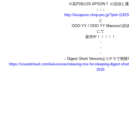
※高円寺LOS APSON？ の店頭と
↓ ↓ ↓
http://losapson.shop-pro.jp/?pid=1191
と
OOO YY / OOO YY Maisonの店
にて
販売中！！！！！
・
・
・
↓ Digest Short Versionはコチラで視
https://soundcloud.com/keivovivav/relaxing-mix-for-sleeping-digest-short
2016