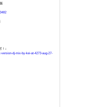
通販
50482
頭
聴可！↓
-version-dj-mix-by-kei-at-4273-aug-27-