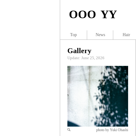
OOO YY
Top
News
Hair
Gallery
Update: June 25, 2026
photo by Yuki Ohashi