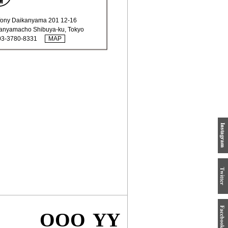
ony Daikanyama 201 12-16
anyamacho Shibuya-ku, Tokyo
03-3780-8331
MAP
OOO YY