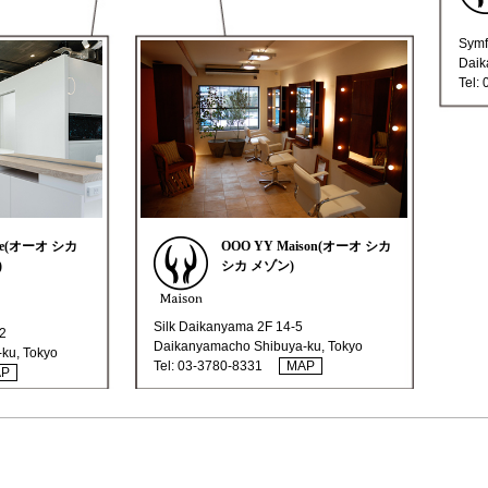
Symf
Daik
Tel:
ace(オーオ シカ
OOO YY Maison(オーオ シカ
)
シカ メゾン)
Silk Daikanyama 2F 14-5
2
Daikanyamacho Shibuya-ku, Tokyo
ku, Tokyo
Tel:
03-3780-8331
MAP
AP