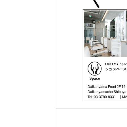
OOO YY Sp
シカ スペース
Daikanyama Front 2F 16-
Daikanyamacho Shibuya-
Tel:
03-3780-8331
M