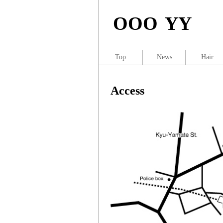
OOO YY
Top
News
Hair
Access