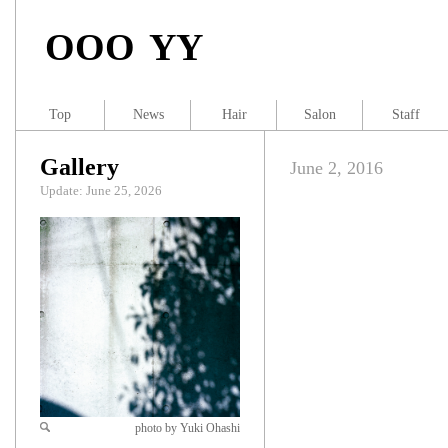
OOO YY
Top
News
Hair
Salon
Staff
Gallery
June 2, 2016
Update: June 25, 2026
photo by Yuki Ohashi