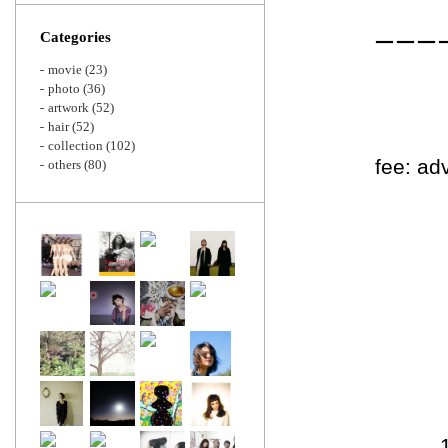
Zoom
Categories
ーーー
movie
(23)
photo
(36)
artwork
(52)
hair
(52)
collection
(102)
fee: 
others
(80)