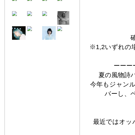
※1,2いずれ
ーーー
夏の風物詩パー
今年もジャン
バーし、
最近ではオッ