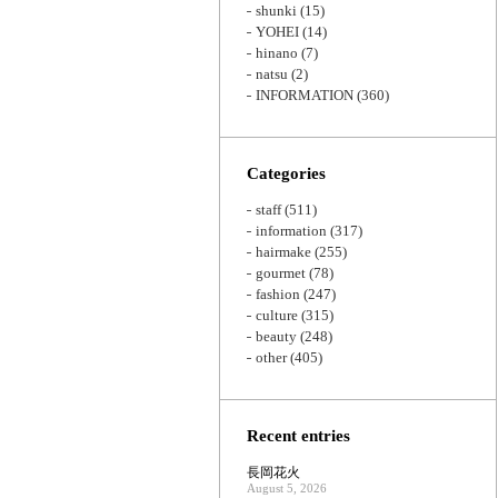
shunki
(15)
YOHEI
(14)
hinano
(7)
natsu
(2)
INFORMATION
(360)
Categories
staff
(511)
information
(317)
hairmake
(255)
gourmet
(78)
fashion
(247)
culture
(315)
beauty
(248)
other
(405)
Recent entries
長岡花火
August 5, 2026