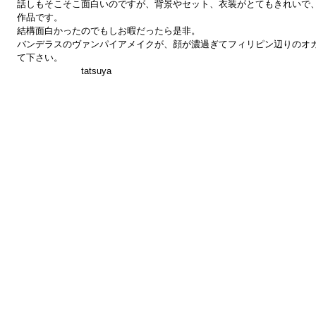
話しもそこそこ面白いのですが、背景やセット、衣装がとてもきれいで
作品です。
結構面白かったのでもしお暇だったら是非。
バンデラスのヴァンパイアメイクが、顔が濃過ぎてフィリピン辺りのオ
て下さい。
tatsuya