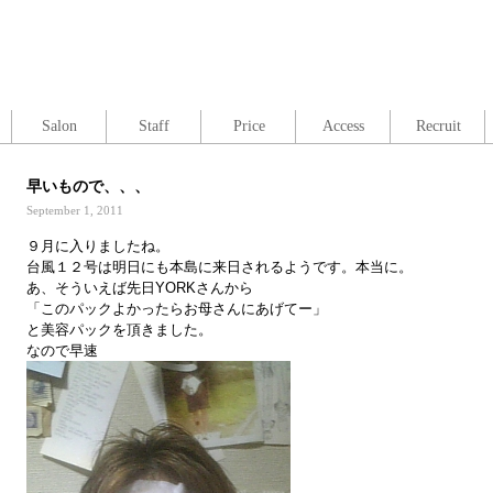
Salon
Staff
Price
Access
Recruit
早いもので、、、
September 1, 2011
９月に入りましたね。
台風１２号は明日にも本島に来日されるようです。本当に。
あ、そういえば先日YORKさんから
「このパックよかったらお母さんにあげてー」
と美容パックを頂きました。
なので早速