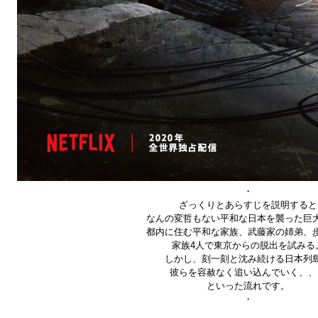
・
ざっくりとあらすじを説明すると
なんの変哲もない平和な日本を襲った巨
都内に住む平和な家族、武藤家の姉弟、
家族
4
人で東京からの脱出を試みる
しかし、刻一刻と沈み続ける日本列
彼らを容赦なく追い込んでいく、、
といった流れです。
・