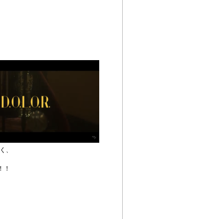
く、
！！