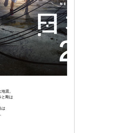
大地震。
歩と剛は
。
島は
、