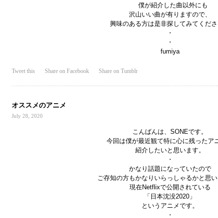
僕が紹介した曲以外にも
沢山いい曲が有りますので、
興味のある方は是非探してみてくださ
・
・
fumiya
Tweet this
Share on Facebook
Share on Tumblr
オススメのアニメ
July 28, 2020
こんばんは、
SONE
です。
今回は僕が最近観て特に心に残ったア
紹介したいと思います。
・
かなり話題になっていたので
ご存知の方もかなりいらっしゃるかと思い
現在
Netflix
で公開されている
「日本沈没
2020
」
というアニメです。
・