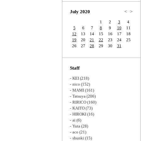
Zoom
July 2020
<
>
1
2
3
4
5
6
7
8
9
10
11
12
13
14
15
16
17
18
19
20
21
22
23
24
25
26
27
28
29
30
31
Staff
KEI
(218)
nico
(152)
MAMI
(161)
Tatsuya
(206)
RIRICO
(160)
KAITO
(73)
HIROKI
(16)
ai
(6)
Yuta
(28)
aco
(21)
shunki
(15)