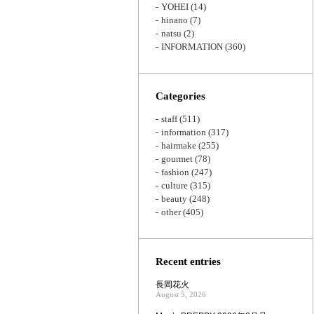
YOHEI
(14)
hinano
(7)
natsu
(2)
INFORMATION
(360)
Categories
staff
(511)
information
(317)
hairmake
(255)
gourmet
(78)
fashion
(247)
culture
(315)
beauty
(248)
other
(405)
Recent entries
長岡花火
August 5, 2026