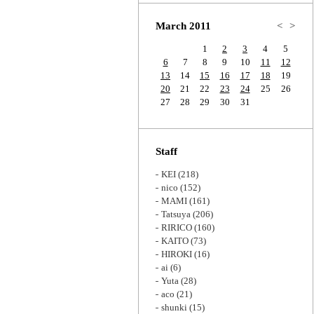
Zoom
March 2011
<
>
1
2
3
4
5
6
7
8
9
10
11
12
13
14
15
16
17
18
19
20
21
22
23
24
25
26
27
28
29
30
31
Staff
KEI
(218)
nico
(152)
MAMI
(161)
Tatsuya
(206)
RIRICO
(160)
KAITO
(73)
HIROKI
(16)
ai
(6)
Yuta
(28)
aco
(21)
shunki
(15)