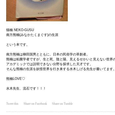
猫楠 NEKO-GUSU
南方熊楠(みなかたくまぐす)の生涯
という本です。
南方熊楠は柳田国男とともに、日本の民俗学の草創者。
熊楠は粘菌学者ですが、生と死、陰と陽、見えるせかいと見えない世界
アカデミックでは説明できない分野を探求した天才です。
そんな熊楠の生涯を妖怪世界を行き来する水木しげる先生が書いてます
熊楠LOVE♡
水木先生、流石です！！！
Tweet this
Share on Facebook
Share on Tumblr