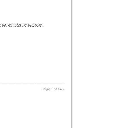
のあいだになにがあるのか。
。
Page 1 of 14
»