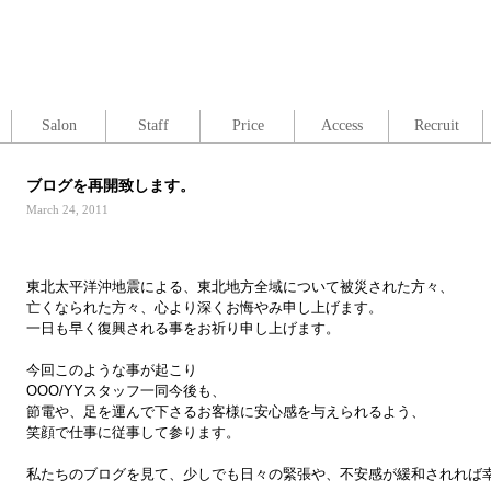
Salon
Staff
Price
Access
Recruit
ブログを再開致します。
March 24, 2011
東北太平洋沖地震による、東北地方全域について被災された方々、
亡くなられた方々、心より深くお悔やみ申し上げます。
一日も早く復興される事をお祈り申し上げます。
今回このような事が起こり
OOO/YYスタッフ一同今後も、
節電や、足を運んで下さるお客様に安心感を与えられるよう、
笑顔で仕事に従事して参ります。
私たちのブログを見て、少しでも日々の緊張や、不安感が緩和されれば