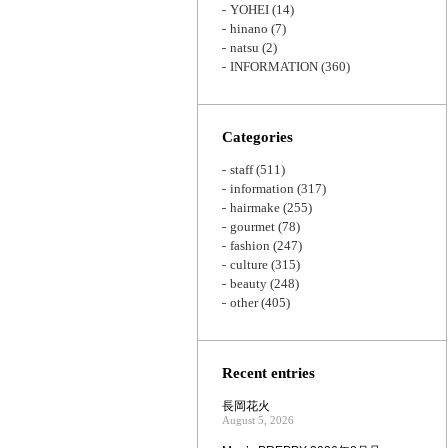
YOHEI
(14)
hinano
(7)
natsu
(2)
INFORMATION
(360)
Categories
staff
(511)
information
(317)
hairmake
(255)
gourmet
(78)
fashion
(247)
culture
(315)
beauty
(248)
other
(405)
Recent entries
長岡花火
August 5, 2026