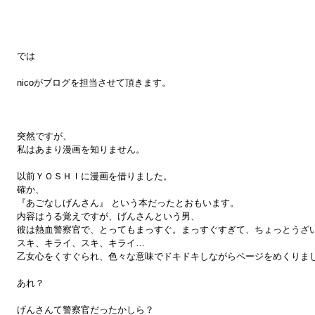
では
nicoがブログを担当させて頂きます。
突然ですが、
私はあまり漫画を知りません。
以前ＹＯＳＨＩに漫画を借りました。
確か、
『あごなしげんさん』 という本だったとおもいます。
内容はうる覚えですが、げんさんという男、
彼は熱血警察官で、とってもまっすぐ。まっすぐすぎて、ちょっとうざ
スキ、キライ、スキ、キライ…
乙女心をくすぐられ、色々な意味でドキドキしながらページをめくりま
あれ？
げんさんて警察官だったかしら？