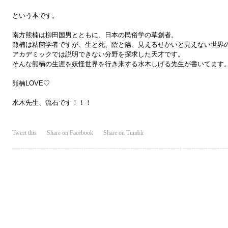
という本です。
南方熊楠は柳田国男とともに、日本の民俗学の草創者。
熊楠は粘菌学者ですが、生と死、陰と陽、見えるせかいと見えない世界
アカデミックでは説明できない分野を探求した天才です。
そんな熊楠の生涯を妖怪世界を行き来する水木しげる先生が書いてます
熊楠LOVE♡
水木先生、流石です！！！
Tweet this
Share on Facebook
Share on Tumblr