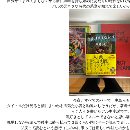
自分が生まれてまもなくから服に興味を持ち始めたあたりの時代なので
バルの元ネタや時代の系譜が知れて楽しいか
今夜、すべてのバーで 中島らも
タイトルだけ見ると酒にまつわる洒落た小説と勘違いしそうだが、著者
らぐ人々を書いたアル中小説です
酒好きとしてスルーできないと思い購
晩酌しながら読んで後半は酔っ払って３回くらい同じページ読んでるし
ジ戻って読むという愚行（この本に限っては正しい作法なのかも