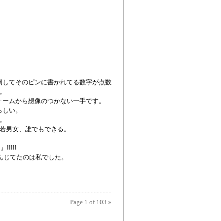
倒してそのピンに書かれてる数字が点数
。
ォームから想像のつかない一手です。
らしい。
。
若男女、誰でもできる。
!!!!
軽んじてたのは私でした。
Page 1 of 103
»