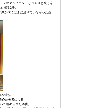
イーノのアンビエントとジャズと続く今
を探る1冊。
知識が僕にはまだ足りていなかった感。
fe 鈴木哲也
長を務めた著者による
いて纏められた本書。