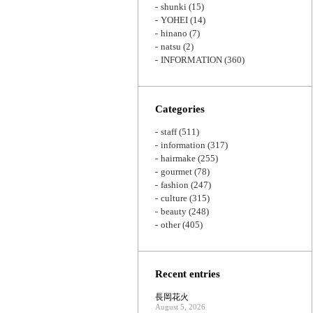
shunki
(15)
YOHEI
(14)
hinano
(7)
natsu
(2)
INFORMATION
(360)
Categories
staff
(511)
information
(317)
hairmake
(255)
gourmet
(78)
fashion
(247)
culture
(315)
beauty
(248)
other
(405)
Recent entries
長岡花火
August 5, 2026