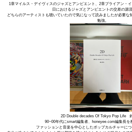
1章マイルス・デイヴィスのジャズとアンビエント、2章ブライアン・
日におけるジャズとアンビエントの交差の源流
どちらのアーティストも聴いていたので気になって読みましたが必要な
勉強。
2D Double decades Of Tokyo Pop Li
90~00年代にsmart編集者、honeyee.com編集
ファッションと音楽を中心としたポップカルチャーにつ