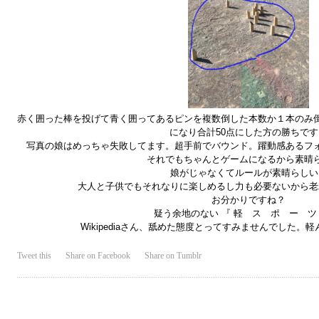
赤く囲った棒を投げて青く囲ってあるピンを複数倒した本数か１本のみ
になり合計50点にした方の勝ちです
写真の娘はめっちゃ失敗してます。超手前でバウンド。躍動感あるフ
それでもちゃんとゲームになるから素晴
娘がじゃなくてルールが素晴らしい
大人と子供でもそれなりに楽しめるし力も必要ないから老
お分かりですね？
疑う余地のない 『 軽 ス ポ ー ツ 』!
Wikipediaさん、舐めた態度とってすみませんでした。
Tweet this
Share on Facebook
Share on Tumblr