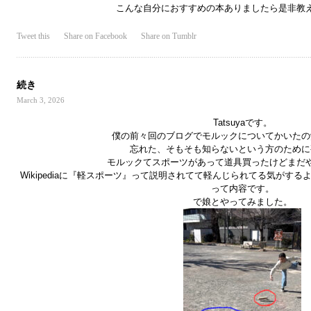
こんな自分におすすめの本ありましたら是非教
Tweet this
Share on Facebook
Share on Tumblr
続き
March 3, 2026
Tatsuyaです。
僕の前々回のブログでモルックについてかいたの
忘れた、そもそも知らないという方のために
モルックてスポーツがあって道具買ったけどまだ
Wikipediaに『軽スポーツ』って説明されてて軽んじられてる気がす
って内容です。
で娘とやってみました。