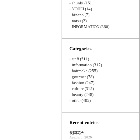
shunki
(15)
YOHEI
(14)
hinano
(7)
natsu
(2)
INFORMATION
(360)
Categories
staff
(511)
information
(317)
hairmake
(255)
gourmet
(78)
fashion
(247)
culture
(315)
beauty
(248)
other
(405)
Recent entries
長岡花火
August 5, 2026