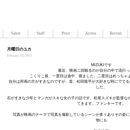
Salon
Staff
Price
Access
Recruit
月曜日のユカ
February 10, 2013
MIZUKIです
最近、映画二回観るのが自分の中で流行っ
こくりこ坂、一度目は途中、寝ました。二度目はめっちゃ
自分は邦画の方がすきなのですが、昔、松田龍平が大好きな時にでてる
した。
石がすきな少年とマンガがスキな女の子の話です。松尾スズキが監督な
てきます。ファンキーです。
写真が映画のテーマで写真を撮影しているシーンが多々ありその姿に
他にも