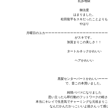
乱歩地獄
御法度
はまりました。
松田龍平をスキだったことよりも
やはり
月曜日のユカーーーーーーーーーーーーーーーーーーーー
がスキです。
加賀まりこの美しさ！！
タートルネックかわいい
ヘアかわいい
黒髪センターパートかわいいーーー
で、昔この本買いました。
純情ババァになりました
思い立ったら即行動のフットワークの軽さ
本当にキレイで生意気でチャーミングな元祖まりこ
なんだかんだかっこいいよ姐さんって感