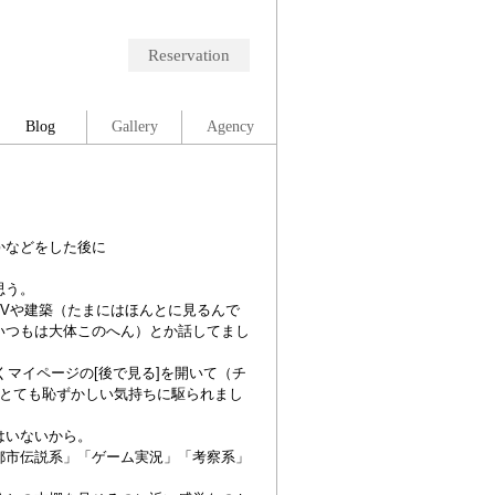
Reservation
Blog
Gallery
Agency
かなどをした後に
思う。
Vや建築（たまにはほんとに見るんで
いつもは大体このへん）とか話してまし
くマイページの[後で見る]を開いて（チ
とても恥ずかしい気持ちに駆られまし
はいないから。
都市伝説系」「ゲーム実況」「考察系」