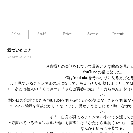
Salon
Staff
Price
Access
Recruit
気づいたこと
January 23, 2024
お客様との会話をしていて最近どんな映画を見た
YouTubeの話になった。
僕はYouTubeをそれなりに見る方だと
よく見ているチャンネルの話になって、ちょっといい顔しようとしてM
す）あとは芸人の「くっきー」「さらば青春の光」「エガちゃん」や（
た。
別の日の会話でまたもYouTubeで何をみてるかの話になったので何気な
ャンネル登録を何故だかしてないです）見せようとしたその時、なぜか
た。
そう、自分が見てるチャンネルすべてを話して
上で書いているチャンネルの他にも実際には「ひたすら魚捌くやつ」「
なんかもめっちゃ見てる。