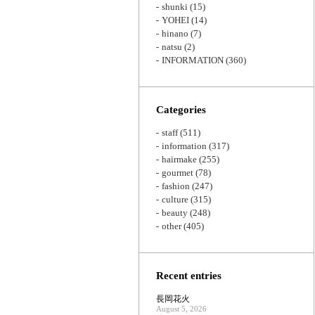
shunki
(15)
YOHEI
(14)
hinano
(7)
natsu
(2)
INFORMATION
(360)
Categories
staff
(511)
information
(317)
hairmake
(255)
gourmet
(78)
fashion
(247)
culture
(315)
beauty
(248)
other
(405)
Recent entries
長岡花火
August 5, 2026