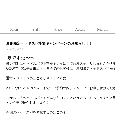
Salon
Staff
Price
Access
Recruit
夏期限定ヘッドスパ半額キャンペーンのお知らせ！！
June 28, 2012
夏ですね〜〜
暑い時期にヘッドスパで毛穴をキレイにして頭皮スッキリしませんか？
OOO/YYでは平日来店される全てのお客様に
『夏期限定ヘッドスパ半額キ
通常
￥３１５０
のところが
￥１５７０
に！！
2012.7月〜2012.9月末日
まで！ご予約の際、スタッフにお申し付けくださ
しかし、「ヘッドスパってどんなもの？」という方もいらっしゃるかと
という事で紹介しましょう！
今回のヘッドスパを体験するのはこの子！