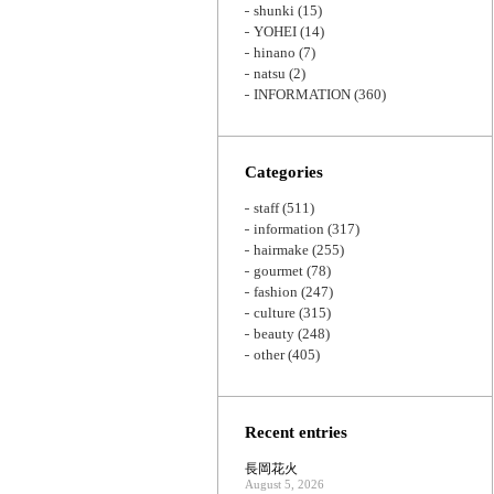
shunki
(15)
YOHEI
(14)
hinano
(7)
natsu
(2)
INFORMATION
(360)
Categories
staff
(511)
information
(317)
hairmake
(255)
gourmet
(78)
fashion
(247)
culture
(315)
beauty
(248)
other
(405)
Recent entries
長岡花火
August 5, 2026