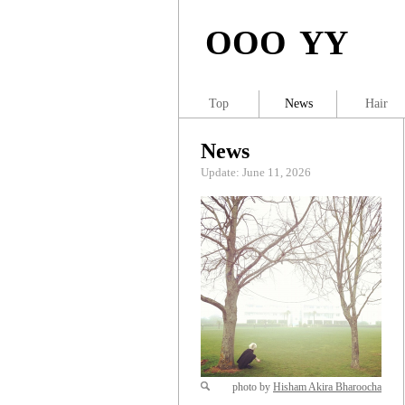
OOO YY
Top
News
Hair
News
Update: June 11, 2026
photo by
Hisham Akira Bharoocha