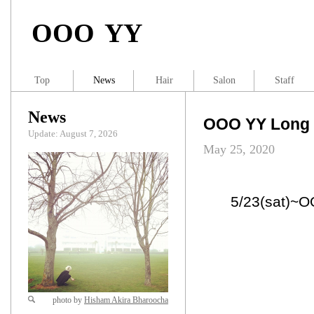
OOO YY
Top
News
Hair
Salon
Staff
News
OOO YY Long S
Update: August 7, 2026
May 25, 2020
5/23(sat
photo by
Hisham Akira Bharoocha