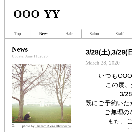
OOO YY
Top
News
Hair
Salon
Staff
News
3/28(土),3/
Update: June 11, 2026
March 28, 2020
いつもOO
この度、
3/
既にご予約いた
ご無理の
また、
photo by
Hisham Akira Bharoocha