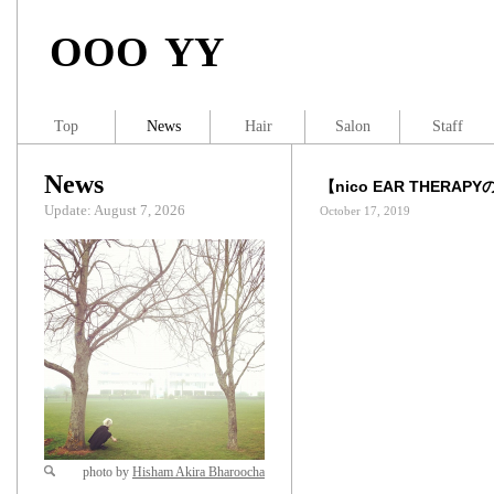
OOO YY
Top
News
Hair
Salon
Staff
News
【nico EAR THERA
Update: August 7, 2026
October 17, 2019
photo by
Hisham Akira Bharoocha