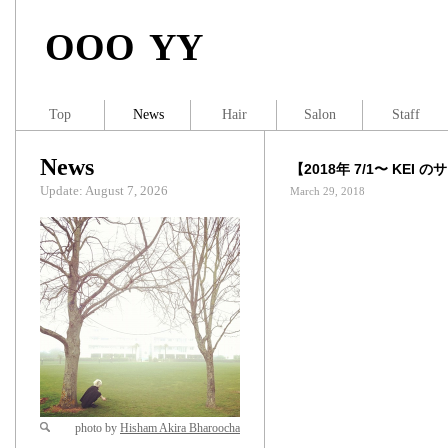
OOO YY
Top
News
Hair
Salon
Staff
News
【2018年 7/1〜 KE
Update: August 7, 2026
March 29, 2018
photo by
Hisham Akira Bharoocha