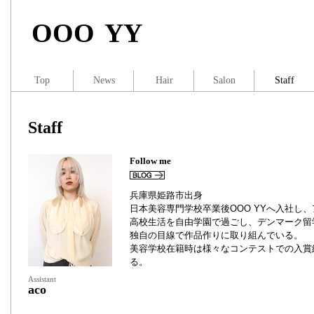
OOO YY
Top
News
Hair
Salon
Staff
Staff
Follow me
BLOG
兵庫県姫路市出身
日本美容専門学校卒業後OOO YYへ入社し
高校生活を自由学園で過ごし、デンマーク留
独自の目線で作品作りに取り組んでいる。
美容学校在籍時は様々なコンテストでの入賞
る。
Assistant
aco