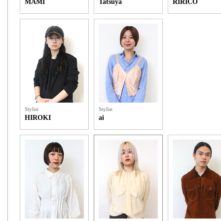
MAMI
Tatsuya
RIRICO
Stylist
Stylist
HIROKI
ai