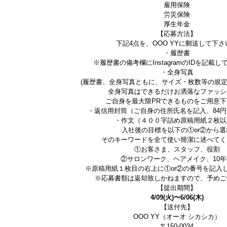
雇用保険
労災保険
厚生年金
【応募方法】
下記4点を、OOO YYに郵送して下さ
・履歴書
※履歴書の備考欄にInstagramのIDを記載
・全身写真
(履歴書、全身写真ともに、サイズ・枚数等の規
全身写真はできるだけお洒落なファッシ
ご自身を最大限PRできるものをご用意下
・返信用封筒（ご自身の住所氏名を記入、84
・作文（４００字詰め原稿用紙２枚以
入社後の目標を以下の①or②から選
そのキーワードを全て使い簡潔に述べてく
①お客さま、スタッフ、役割
②サロンワーク、ヘアメイク、10年
※原稿用紙１枚目の右上に①or②の番号を記入
※応募書類は返却致しかねますので、予めご
【提出期間】
4/09(火)〜6/06(木)
【送付先】
OOO YY（オーオ シカシカ）
〒150-0034