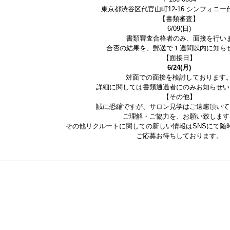
東京都渋谷区代官山町12-16 シンフォニー代
【書類審査】
6/09(日)
書類審査合格者のみ、面接を行い
合否の結果を、郵送で１週間以内に知ら
【面接日】
6/24(月)
対面での面接を検討しております
詳細に関しては書類通過者にのみお知らせい
【その他】
誠に恐縮ですが、サロン見学はご遠慮頂いて
ご理解・ご協力を、お願い致します
その他リクルートに関しての新しい情報はSNSにて随
ご応募お待ちしております。