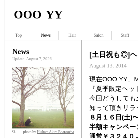
OOO YY
Top
News
Hair
Salon
Staff
News
[土日祝も◎]
Update: August 7, 2026
August 13, 2014
現在OOO YY
『夏季限定ヘッ
今回どうしても
知って頂きリラ
８月１６日(土
半額キャンペー
photo by
Hisham Akira Bharoocha
通常￥３２４０