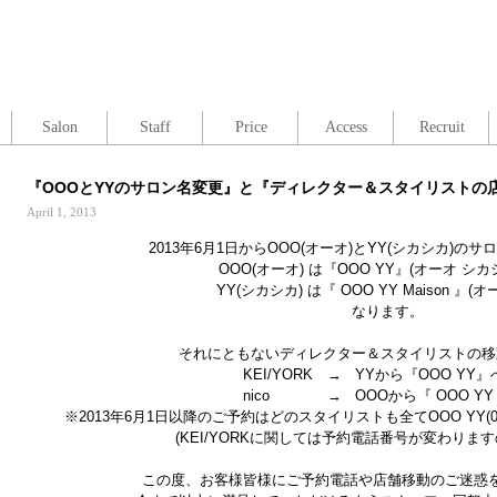
Salon
Staff
Price
Access
Recruit
『OOOとYYのサロン名変更』と『ディレクター＆スタイリストの店舗
April 1, 2013
2013年6月1日からOOO(オーオ)とYY(シカシカ)の
OOO(オーオ) は『OOO YY』(オーオ シカシ
YY(シカシカ) は『 OOO YY Maison 』(オ
なります。
それにともないディレクター＆スタイリストの移
KEI/YORK → YYから『OOO YY』
nico → OOOから『 OOO YY Mais
※2013年6月1日以降のご予約はどのスタイリストも全てOOO YY(03-
(KEI/YORKに関しては予約電話番号が変わりま
この度、お客様皆様にご予約電話や店舗移動のご迷惑