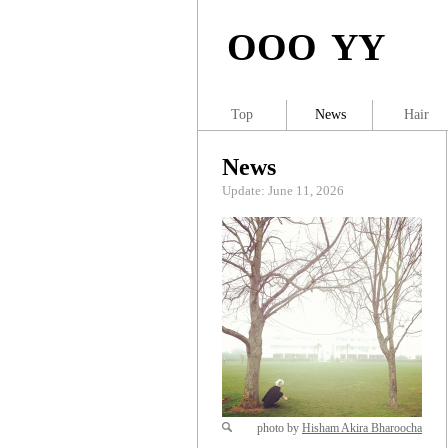
OOO YY
Top
News
Hair
News
Update: June 11, 2026
photo by
Hisham Akira Bharoocha