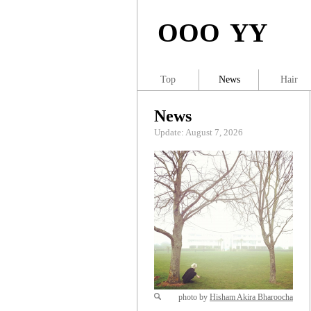
OOO YY
Top
News
Hair
News
Update: August 7, 2026
photo by
Hisham Akira Bharoocha