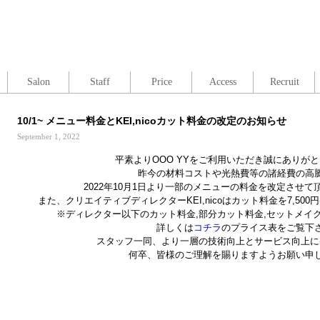
Salon
Staff
Price
Access
Recruit
10/1~ メニュー料金とKEI,nicoカット料金の改定のお知らせ
September 1, 2022
平素よりOOO YYをご利用いただき誠にありが
昨今の材料コストや光熱費等の諸経費の高
2022年10月1日より一部のメニューの料金を改定させ
また、クリエイティブディレクターKEI,nicoはカット料金を7,50
※ディレクター以下のカット料金,部分カット料金,セットメイ
詳しくは
コチラ
のプライス表をご覧下
スタッフ一同、より一層の技術向上とサービス向上に
何卒、皆様のご理解を賜りますようお願い申