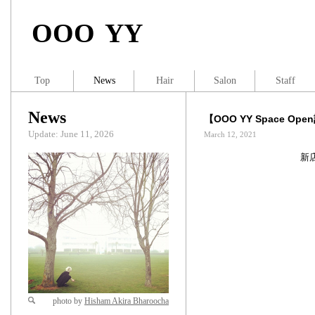
OOO YY
Top
News
Hair
Salon
Staff
News
【OOO YY Space O
Update: June 11, 2026
March 12, 2021
新
photo by
Hisham Akira Bharoocha