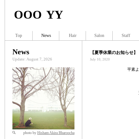
OOO YY
Top
News
Hair
Salon
Staff
News
【夏季休業のお知らせ】
Update: August 7, 2026
July 10, 2020
平素よ
photo by
Hisham Akira Bharoocha