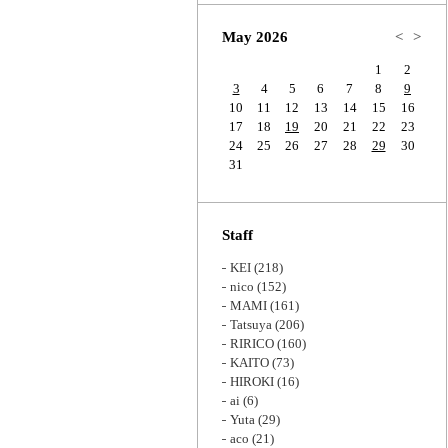
Zoom
May 2026
<
>
1
2
3
4
5
6
7
8
9
10
11
12
13
14
15
16
17
18
19
20
21
22
23
24
25
26
27
28
29
30
31
Staff
KEI
(218)
nico
(152)
MAMI
(161)
Tatsuya
(206)
RIRICO
(160)
KAITO
(73)
HIROKI
(16)
ai
(6)
Yuta
(29)
aco
(21)