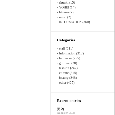
shunki
(15)
YOHEI
(14)
hinano
(7)
natsu
(2)
INFORMATION
(360)
Categories
staff
(511)
information
(317)
hairmake
(255)
gourmet
(78)
fashion
(247)
culture
(315)
beauty
(248)
other
(405)
Recent entries
夏.酒
August 9, 2026