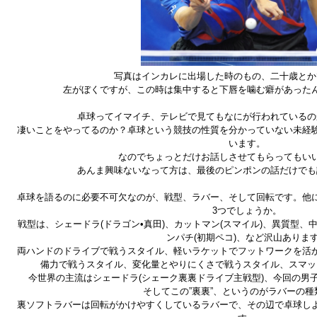
写真はインカレに出場した時のもの、二十歳とか
左がぼくですが、この時は集中すると下唇を噛む癖があった
卓球ってイマイチ、テレビで見てもなにが行われているの
凄いことをやってるのか？卓球という競技の性質を分かっていない未経
います。
なのでちょっとだけお話しさせてもらってもい
あんま興味ないなって方は、最後のピンポンの話だけでも
卓球を語るのに必要不可欠なのが、戦型、ラバー、そして回転です。他
3つでしょうか。
戦型は、シェードラ(ドラゴン•真田)、カットマン(スマイル)、異質型、中
ンパチ(初期ペコ)、など沢山ありま
両ハンドのドライブで戦うスタイル、軽いラケットでフットワークを活
備力で戦うスタイル、変化量とやりにくさで戦うスタイル、スマッ
今世界の主流はシェードラ(シェーク裏裏ドライブ主戦型)、今回の男
そしてこの”裏裏”、というのがラバーの種
裏ソフトラバーは回転がかけやすくしているラバーで、その辺で卓球し