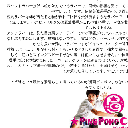
す。
表ソフトラバーは低い粒が並んでいるラバーで、回転の影響を受けにく
やすいラバーです。伊藤美誠選手のバック面
粒高ラバーは球が当たると粒が倒れて回転を受け流すようなラバーで、
て返します。ルクセンブルクの倪夏蓮選手がこれの使い手で、62歳が
でもありますね。
アンチラバーは、見た目は裏ソフトラバーですが摩擦がないツルツルと
な打球を生み出します。摩擦はないですが、実はどのラバーよりも強力
かなり扱いが難しいラバーですがドイツのヴィンター選
粘着ラバーはボールが引っ付くくらいベタベタした表面で、強力な回転
しく、筋力とスイングスピードがない選手は使いこなせません。中国
選手は自分の戦術にあったラバーとラケットを組み合わせていて、対戦
ね。世界のトップ選手が情報の少ない若手に負けたり、中国はそういっ
て対策したりしています、すごいです
この卓球という競技を素晴らしく描いているのが漫画ピンポンじゃない
もなりましたね。