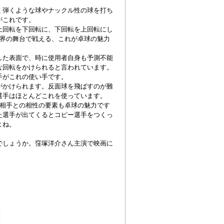
く弾くような球やナックル性の球を打ち
がこれです。
上回転を下回転に、下回転を上回転にし
世界の舞台で戦える、これが卓球の魅力
した表面で、時に使用者自身も予測不能
な回転をかけられると言われています。
手がこれの使い手です。
がかけられます。反面球を飛ばすのが難
選手はほとんどこれを使っています。
相手との相性の要素も卓球の魅力です
た選手が出てくるとコピー選手をつくっ
よね。
でしょうか。窪塚洋介さん主演で映画に