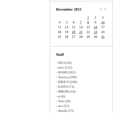
Zoom
December 2011
<
>
1
2
3
4
5
6
7
8
9
10
11
12
13
14
15
16
17
18
19
20
21
22
23
24
25
26
27
28
29
30
31
Staff
KEI
(218)
nico
(152)
MAMI
(161)
Tatsuya
(206)
RIRICO
(160)
KAITO
(73)
HIROKI
(16)
ai
(6)
Yuta
(28)
aco
(21)
shunki
(15)