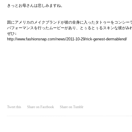
きっとお母さんは悲しみますね。
因にアメリカのメイクブランドが彼の全身に入ったタトゥーをコンシー
パフォーマンスを行ったムービーがあり、とぅるとぅるスキンな彼がみ
ぜひ↓
http://www.fashionsnap.com/news/2011-10-29/rick-genest-dermablend/
Tweet this
Share on Facebook
Share on Tumblr