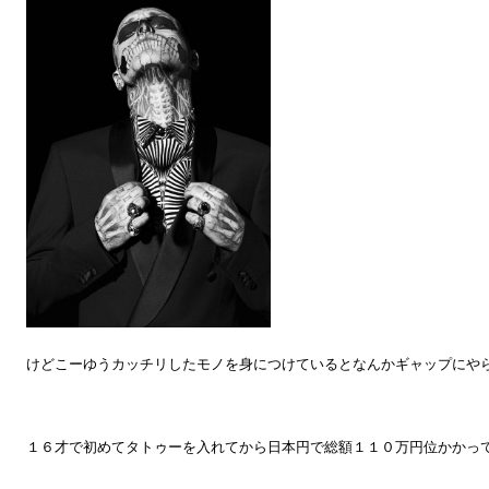
けどこーゆうカッチリしたモノを身につけているとなんかギャップにや
１６才で初めてタトゥーを入れてから日本円で総額１１０万円位かかっ