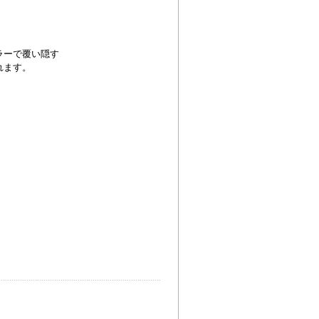
ラーで覆い隠す
れます。