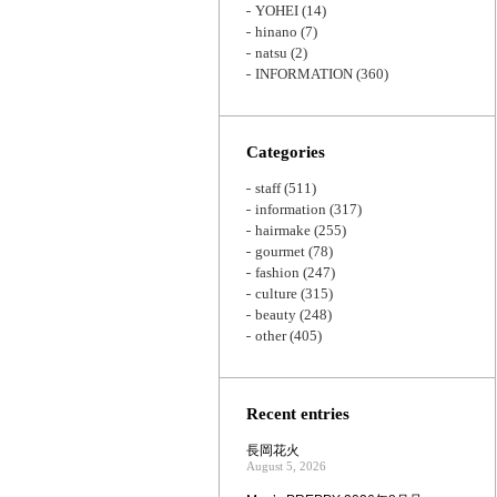
YOHEI
(14)
hinano
(7)
natsu
(2)
INFORMATION
(360)
Categories
staff
(511)
information
(317)
hairmake
(255)
gourmet
(78)
fashion
(247)
culture
(315)
beauty
(248)
other
(405)
Recent entries
長岡花火
August 5, 2026